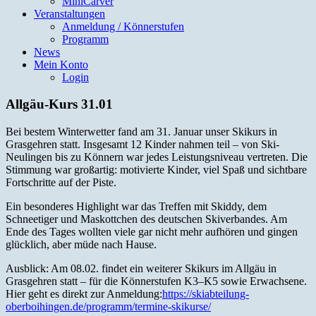
MiniCarver
Veranstaltungen
Anmeldung / Könnerstufen
Programm
News
Mein Konto
Login
Allgäu-Kurs 31.01
Bei bestem Winterwetter fand am 31. Januar unser Skikurs in
Grasgehren statt. Insgesamt 12 Kinder nahmen teil – von Ski-
Neulingen bis zu Könnern war jedes Leistungsniveau vertreten. Die
Stimmung war großartig: motivierte Kinder, viel Spaß und sichtbare
Fortschritte auf der Piste.
Ein besonderes Highlight war das Treffen mit Skiddy, dem
Schneetiger und Maskottchen des deutschen Skiverbandes. Am
Ende des Tages wollten viele gar nicht mehr aufhören und gingen
glücklich, aber müde nach Hause.
Ausblick: Am 08.02. findet ein weiterer Skikurs im Allgäu in
Grasgehren statt – für die Könnerstufen K3–K5 sowie Erwachsene.
Hier geht es direkt zur Anmeldung:
https://skiabteilung-
oberboihingen.de/programm/termine-skikurse/