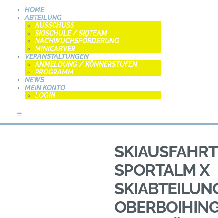
HOME
HOME
ABTEILUNG
AUSSCHUSS
SKISCHULE / SKITEAM
ABTEILUNG
SKIABTEILUNG - TSV
NACHWUCHSFÖRDERUNG
MINICARVER
OBERBOIHINGEN
Vereinswebseite der Skiabteilung –
VERANSTALTUNGEN
ANMELDUNG / KÖNNERSTUFEN
VERANSTALTUNGEN
TSV Oberboihingen
PROGRAMM
NEWS
MEIN KONTO
NEWS
LOGIN
MEIN KONTO
SKIAUSFAHRT
SPORTALM X
SKIABTEILUN
OBERBOIHIN