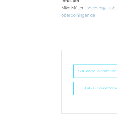
Infos bei
Mike Müller |
soelden@skiabt
oberboihingen.de
+ Zu Google Kalender hinz
+ iCal / Outlook exporti