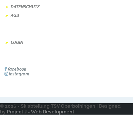
DATENSCHUTZ
AGB
INTERNER BEREICH
LOGIN
SOCIAL MEDIA
facebook
instagram
©
2026 - Skiabteilung TSV Oberboihingen | Designed
by
Project J - Web Development