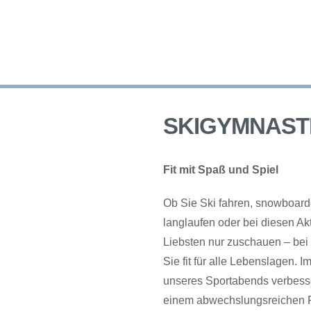
HOME
ABTEILUNG
SKIABTEILUNG - TSV OBERBOIHINGEN
Vereinswebseite der Skiabteilung – TSV Oberboihingen
VERANSTALTUNGEN
SKIGYMNAST
NEWS
Fit mit Spaß und Spiel
MEIN KONTO
Ob Sie Ski fahren, snowboard
langlaufen oder bei diesen Ak
Liebsten nur zuschauen – bei
Sie fit für alle Lebenslagen. Im
unseres Sportabends verbesse
einem abwechslungsreichen