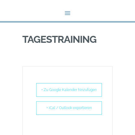
HOME
SKIABTEILUNG - TSV OBERBOIHINGEN
ABTEILUNG
Vereinswebseite der Skiabteilung – TSV Oberboihingen
VERANSTALTUNGEN
NEWS
TAGESTRAINING
MEIN KONTO
+ Zu Google Kalender hinzufügen
+ iCal / Outlook exportieren